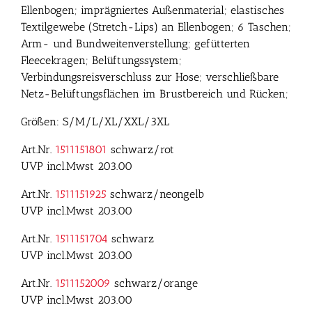
Ellenbogen; imprägniertes Außenmaterial; elastisches
Textilgewebe (Stretch-Lips) an Ellenbogen; 6 Taschen;
Arm- und Bundweitenverstellung; gefütterten
Fleecekragen; Belüftungssystem;
Verbindungsreisverschluss zur Hose; verschließbare
Netz-Belüftungsflächen im Brustbereich und Rücken;
Größen: S/M/L/XL/XXL/3XL
Art.Nr.
1511151801
schwarz/rot
UVP incl.Mwst 203.00
Art.Nr.
1511151925
schwarz/neongelb
UVP incl.Mwst 203.00
Art.Nr.
1511151704
schwarz
UVP incl.Mwst 203.00
Art.Nr.
1511152009
schwarz/orange
UVP incl.Mwst 203.00